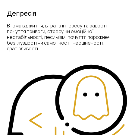
Депресія
Втома від життя, втрата інтересу та радості,
почуття тривоги, стресу чи емоційної
нестабільності, песимізм, почуття порожнечі,
безглуздості чи самотності, неоціненості,
дратівливості.