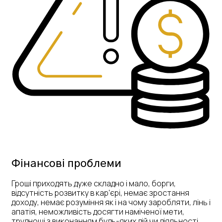
Фінансові проблеми
Гроші приходять дуже складно і мало, борги,
відсутність розвитку в кар'єрі, немає зростання
доходу, немає розуміння як і на чому заробляти, лінь і
апатія, неможливість досягти наміченої мети,
труднощі з виконанням будь-яких дій чи діяльності