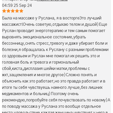
04:59 25 Sep 24
Была на массаже у Руслана, я в восторгеЭто лучший
массажист!Очень советую,отдыхаю телом и душой)Еще
Руслан проводит энерготерапию и тем самым помогает
выровнять эмоциональное состояние,убрать
бессонницу,снять стресс,тревогу и даже убирает боли и
болезни,я обращалась к Руслану с разными проблемами
со здоровьем и Руслан мне помогал их решить это и
головная боль и тревога и гормональный
сбой,киста,дисплазия шейки матки,проблемы с
жкт,защемления и многое другое)Сложно понять и
объяснить как это работает,но это правда работает и в
итоге ты себя чувствуешь намного лучше,без лишних
медикаментов и больниц)Поэтому очень
рекомендую,попробуйте себя почувствовать по новому)А
по поводу массажа у Руслана это вообще отдельное
место удовольствие,каждая женщина чувствует у него в