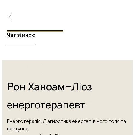
Чат зі мною
Чат зі мною
Рон Ханоам-Ліоз
енерготерапевт
Енерготерапія. Діагностика енергетичного поля та
наступна