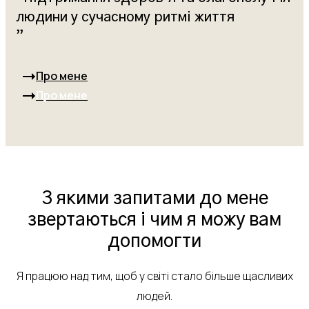
людини у сучасному ритмі життя
”
Про мене
Про мене
З якими запитами до мене
звертаються і чим я можу вам
допомогти
Я працюю над тим, щоб у світі стало більше щасливих
людей.